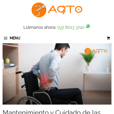
Saltar
al
contenido
Llámanos ahora:
(55) 8013 3740
MENU
Mantenimiento y Cuidado de las