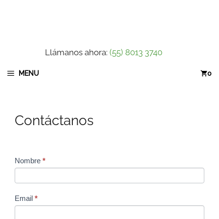
Saltar
al
contenido
Llámanos ahora:
(55) 8013 3740
MENU
0
Contáctanos
Contact
Nombre
*
I
Us
f
y
o
Email
*
u