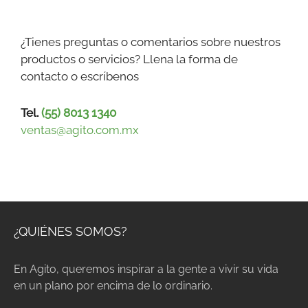
f
i
e
¿Tienes preguntas o comentarios sobre nuestros
l
productos o servicios? Llena la forma de
d
contacto o escríbenos
b
l
Tel.
(55) 8013 1340
a
ventas@agito.com.mx
n
k
.
¿QUIÉNES SOMOS?
En Agito, queremos inspirar a la gente a vivir su vida
en un plano por encima de lo ordinario.