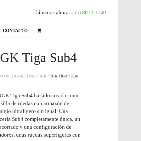
Llámanos ahora:
(55) 8013 3740
CONTACTO
GK Tiga Sub4
IO
/
SILLAS ACTIVAS
/
RGK
/ RGK TIGA SUB4
RGK Tiga Sub4 ha sido creada como
 silla de ruedas con armazón de
inio ultraligero sin igual. Una
icería Sub4 completamente única, un
 acortado y una configuración de
adores, unas ruedas superligeras con