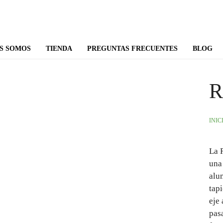
S SOMOS
TIENDA
PREGUNTAS FRECUENTES
BLOG
R
INIC
La 
una
alum
tap
eje
pas