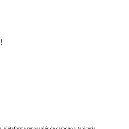
!
, plataforma reposapiés de carbono y tapicería.