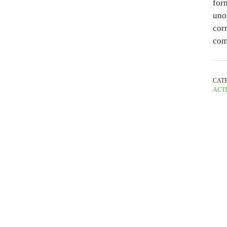
for
unos
corr
com
CAT
ACT