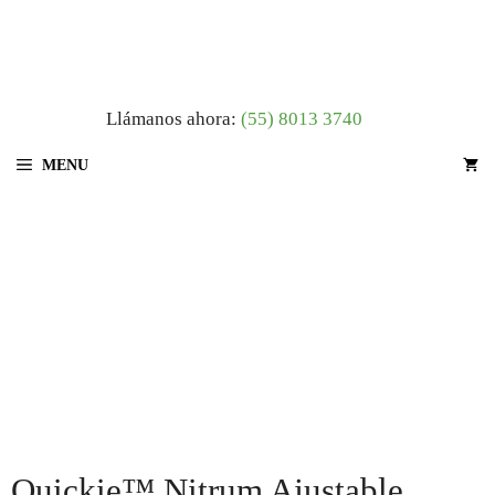
Saltar
al
contenido
Llámanos ahora:
(55) 8013 3740
MENU
Quickie™ Nitrum Ajustable