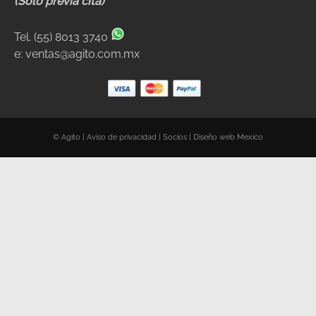
(Sólo previa cita)
Tel.
(55) 8013 3740
e:
ventas@agito.com.mx
© Agito |
Aviso de privacidad
|
Socios
|
Diseño web Mexico