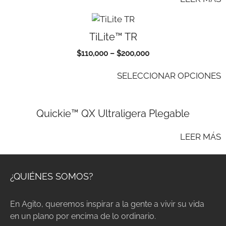
TiLite™ TR
$
110,000
–
$
200,000
SELECCIONAR OPCIONES
Quickie™ QX Ultraligera Plegable
LEER MÁS
¿QUIÉNES SOMOS?
En Agito, queremos inspirar a la gente a vivir su vida
en un plano por encima de lo ordinario.